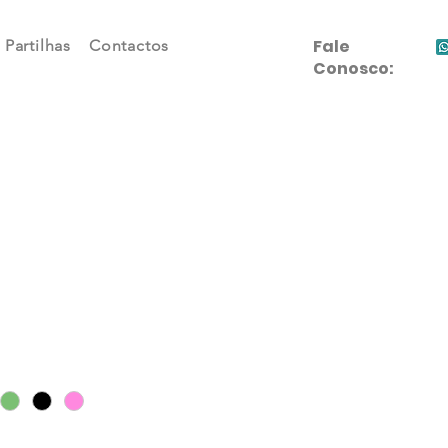
Fale
Partilhas
Contactos
Conosco:
rsonalizavél
 ver personalizado no seu