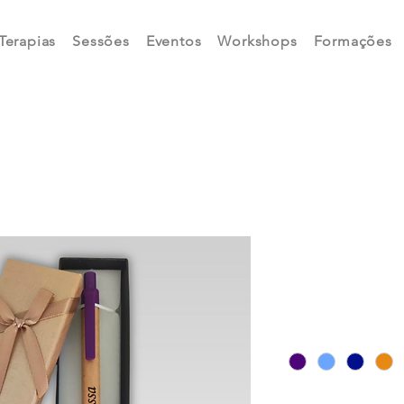
Terapias
Sessões
Eventos
Workshops
Formações
Caneta Pe
Price
€6.50
Cor
*
O que gostaria de