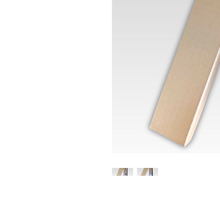
Características e Dim
Caneta de plástico e c